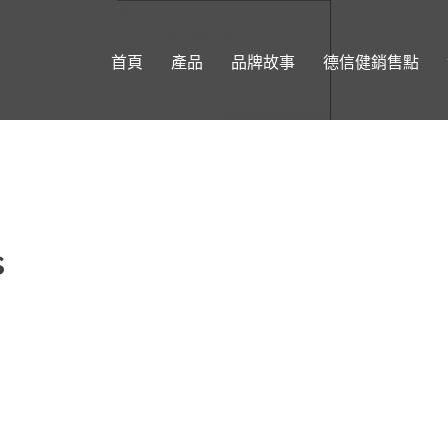
首頁
產品
品牌故事
德信健銷售點
s