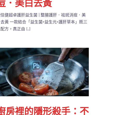
痘．美白去黃
德信健超卓護肝益生菌 | 整腸護肝．袪斑消痘．美
白去黃 一款結合「益生菌+益生元+護肝草本」既三
配方，真正由 […]
廚房裡的隱形殺手：不