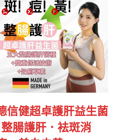
德信健超卓護肝益生菌
| 整腸護肝．袪斑消