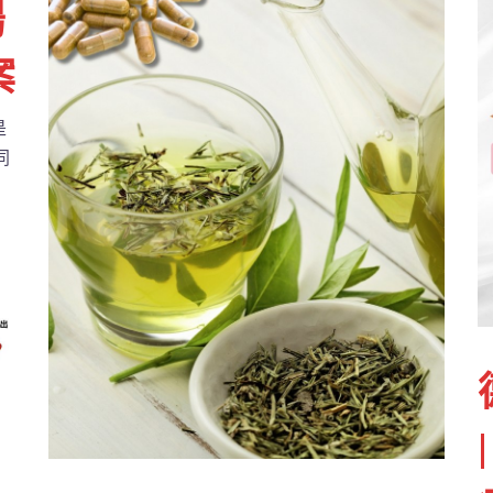
腸
案
是
同