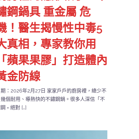
鏽鋼鍋具 重金屬 危
機！醫生揭慢性中毒5
大真相，專家教你用
「蘋果果膠」打造體內
黃金防線
期：2026年2月27日 家家戶戶的廚房裡，總少不
了幾個耐用、導熱快的不鏽鋼鍋。很多人深信「不
鋼 = 絕對 […]