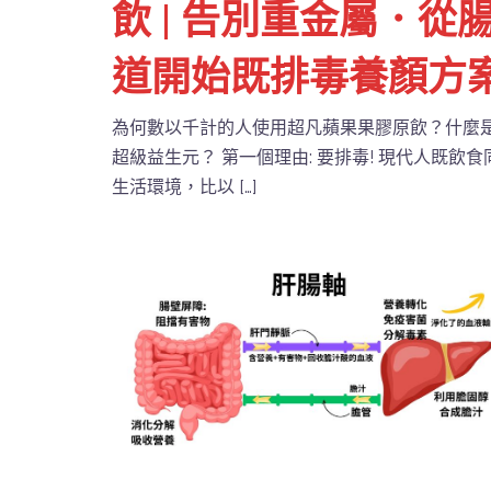
飲 | 告別重金屬．從
道開始既排毒養顏方
為何數以千計的人使用超凡蘋果果膠原飲？什麼
超級益生元？ 第一個理由: 要排毒! 現代人既飲食
生活環境，比以 […]