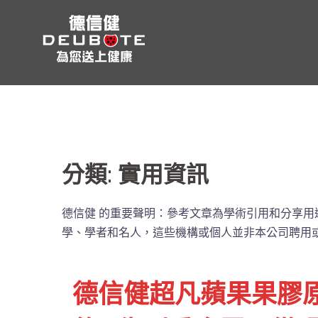
跳
至
主
要
內
容
分類:
實用資訊
德信健 的重要聲明：參考文章為學術引用和分享用
學、學者和名人，這些機構或個人並非本公司聘用
德信健超凡蘋果果膠