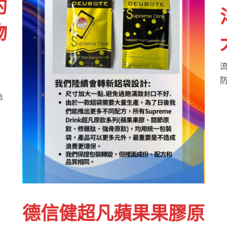
的
物
、
色
德信健超凡蘋果果膠原