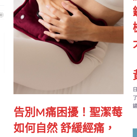
日
鏽
告別M痛困擾！聖潔莓
如何自然 舒緩經痛，