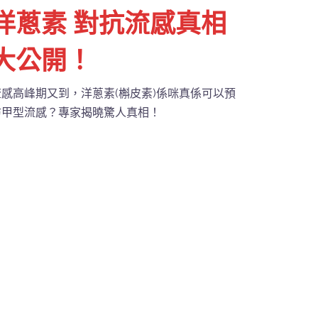
洋蔥素 對抗流感真相
大公開！
流感高峰期又到，洋蔥素(槲皮素)係咪真係可以預
防甲型流感？專家揭曉驚人真相！