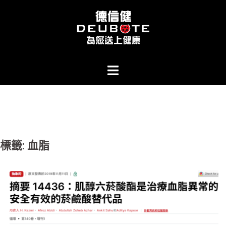
跳
至
主
要
內
容
標籤:
血脂