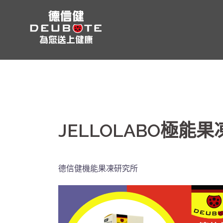
跳
至
主
要
內
容
JELLOLABO極能果
德信健機能果凍研究所