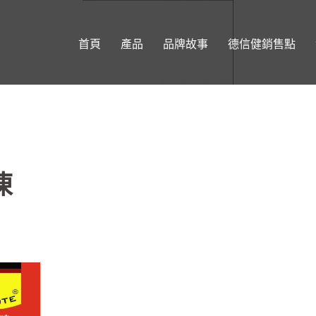
首頁
產品
品牌故事
德信健銷售點
凍