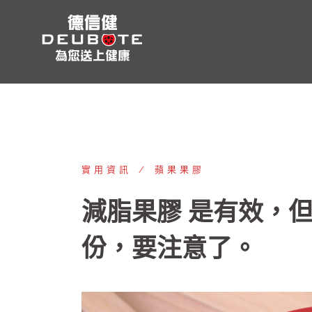
跳
至
主
要
內
容
實用資訊
蘋果果膠
減脂果膠 是有效，
份，要注意了。