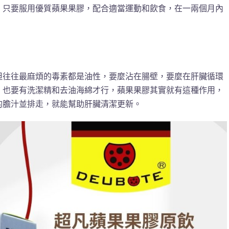
，只要服用優質蘋果果膠，配合適當運動和飲食，在一兩個月內
但往往最麻煩的毒素都是油性，要麼沾在腸壁，要麼在肝臟循環
，也要有洗潔精和去油海綿才行，蘋果果膠其實就有這種作用，
的膽汁並排走，就能幫助肝臟清潔更新。