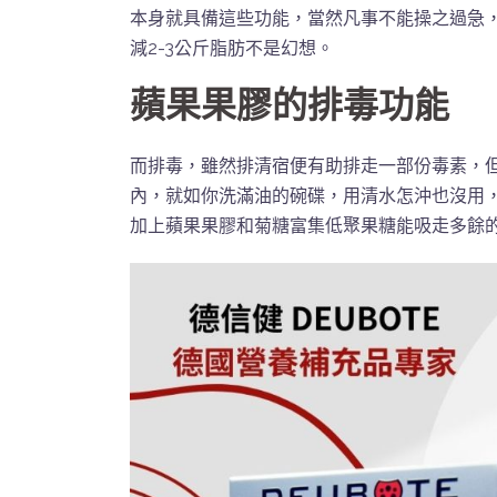
本身就具備這些功能，當然凡事不能操之過急
減2-3公斤脂肪不是幻想。
蘋果果膠的排毒功能
而排毒，雖然排清宿便有助排走一部份毒素，
內，就如你洗滿油的碗碟，用清水怎沖也沒用
加上蘋果果膠和菊糖富集低聚果糖能吸走多餘