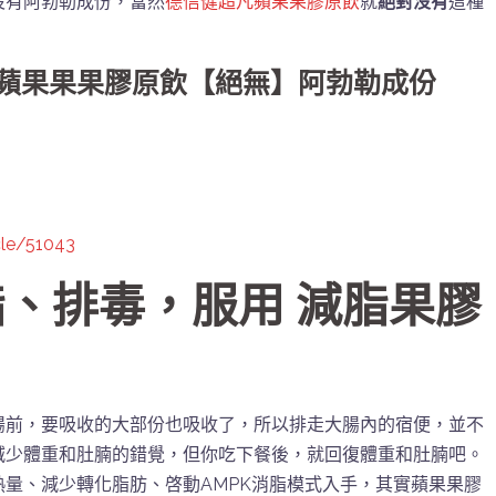
沒有阿勃勒成份，當然
德信健超凡蘋果果膠原飲
就
絕對沒有
這種
蘋果果果膠原飲【
絕無】
阿勃勒成份
cle/51043
、排毒，服用 減脂果膠
腸前，要吸收的大部份也吸收了，所以排走大腸內的宿便，並不
減少體重和肚腩的錯覺，但你吃下餐後，就回復體重和肚腩吧。
量、減少轉化脂肪、啓動AMPK消脂模式入手，其實蘋果果膠