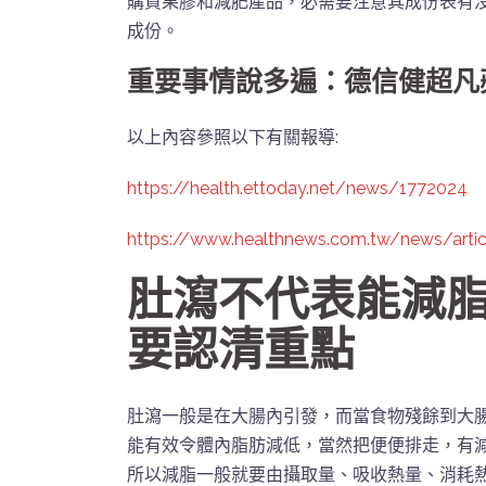
購買果膠和減肥產品，必需要注意其成份表有
成份。
重要事情說多遍：德信健超凡
以上內容參照以下有關報導:
https://health.ettoday.net/news/1772024
https://www.healthnews.com.tw/news/arti
肚瀉不代表能減脂
要認清重點
肚瀉一般是在大腸內引發，而當食物殘餘到大
能有效令體內脂肪減低，當然把便便排走，有
所以減脂一般就要由攝取量、吸收熱量、消耗熱