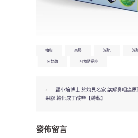
抽指
果膠
減肥
減
阿勃勒
阿勃勒提粹
文
⟵
顧小培博士 於灼見名家 講解鼻咽癌原
果膠 轉化成丁酸鹽【轉載】
章
導
發佈留言
覽